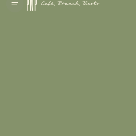
@pom.d.api.officiel
, primeur sur le marché des
Capucins de Bordeaux.
———–______———-