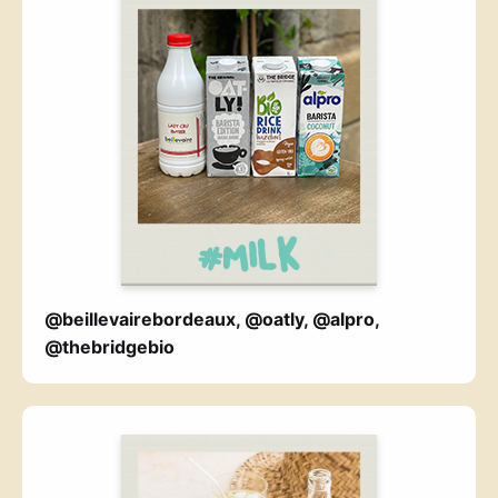
@beillevairebordeaux, @oatly, @alpro,
@thebridgebio
———— ———————-